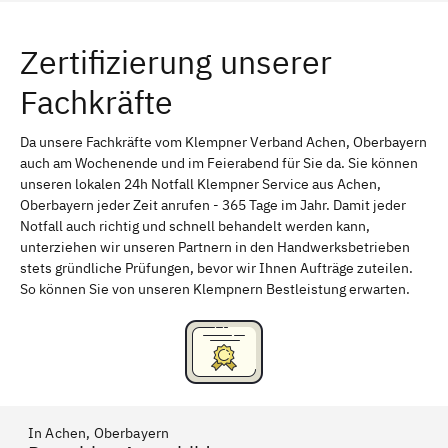
Würzburg
Furth
Zertifizierung unserer
Erlangen
Bamberg
Fachkräfte
Bayreuth
Aschaffenburg
Kempten (Allgäu)
Neu-Ulm
Da unsere Fachkräfte vom Klempner Verband Achen, Oberbayern
auch am Wochenende und im Feierabend für Sie da. Sie können
Schweinfurt
Passau
unseren lokalen 24h Notfall Klempner Service aus Achen,
Oberbayern jeder Zeit anrufen - 365 Tage im Jahr. Damit jeder
Freising
Rudelsdorf, Mittelfranken
Notfall auch richtig und schnell behandelt werden kann,
unterziehen wir unseren Partnern in den Handwerksbetrieben
stets gründliche Prüfungen, bevor wir Ihnen Aufträge zuteilen.
So können Sie von unseren Klempnern Bestleistung erwarten.
In Achen, Oberbayern