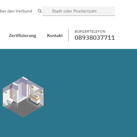
ber den Verbund
Suche
BÜRGERTELEFON
WECHSELN
08938037711
Abensberg,
Hallertau
BÜRGERTELEFON
Zertifizierung
Kontakt
08938037711