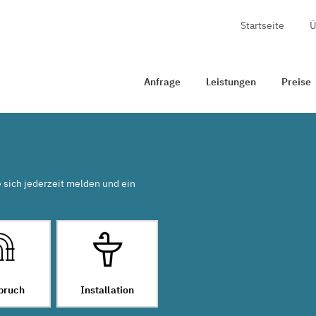
Startseite
Ü
rage
Leistungen
Preise
Zertifizierung
Kontakt
Anfrage
Leistungen
Preise
e sich jederzeit melden und ein
bruch
Installation