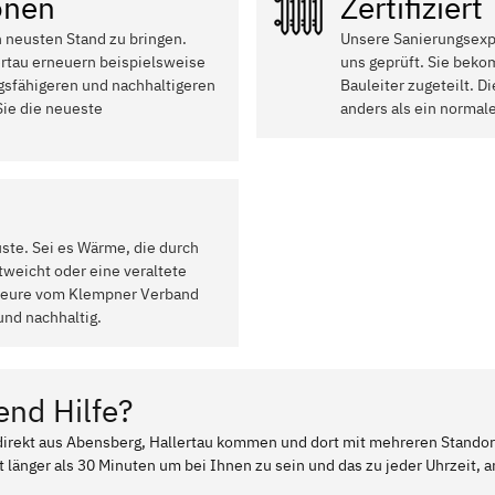
onen
Zertifiziert
n neusten Stand zu bringen.
Unsere Sanierungsexpe
rtau erneuern beispielsweise
uns geprüft. Sie beko
ngsfähigeren und nachhaltigeren
Bauleiter zugeteilt. 
ie die neueste
anders als ein normal
uste. Sei es Wärme, die durch
weicht oder eine veraltete
ateure vom Klempner Verband
und nachhaltig.
end Hilfe?
 direkt aus Abensberg, Hallertau kommen und dort mit mehreren Stando
t länger als 30 Minuten um bei Ihnen zu sein und das zu jeder Uhrzeit, a