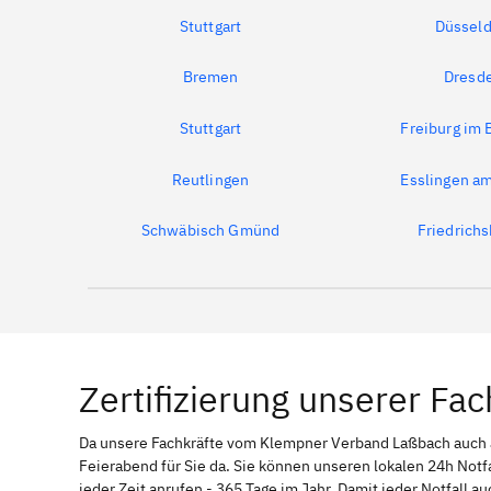
Stuttgart
Düsseld
Bremen
Dresd
Stuttgart
Freiburg im 
Reutlingen
Esslingen a
Schwäbisch Gmünd
Friedrich
Zertifizierung unserer Fac
Da unsere Fachkräfte vom Klempner Verband Laßbach auc
Feierabend für Sie da. Sie können unseren lokalen 24h Not
jeder Zeit anrufen - 365 Tage im Jahr. Damit jeder Notfall a