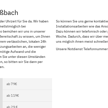
aßbach
er Uhrzeit für Sie da. Wir haben
So können Sie uns gerne kontakti
nellstmöglich bei
Installationsarbeiten wie das An
So bemühen wir uns in unserer
Dazu können wir telefonisch oder 
Bereitschaft zu wissen, um Ihnen
Woche. Dadurch, dass wir über meh
rem verlässlichen, lokalen 24h
uns möglich ihnen meist schnelle
izungsarbeiten an, die weniger
Unsere Notdienst Telefonnummer
r nötige Aufwand und die
en Sie unter diesen Umständen
, so bitten wir Sie dann per
en.
ab 79€
ab 119€
ab 29 €