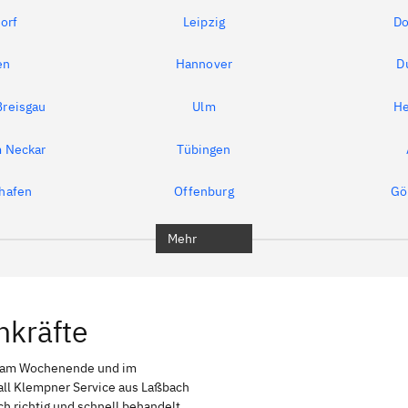
orf
Leipzig
Do
en
Hannover
D
Breisgau
Ulm
He
m Neckar
Tübingen
shafen
Offenburg
Gö
Mehr
hkräfte
h am Wochenende und im
fall Klempner Service aus Laßbach
uch richtig und schnell behandelt