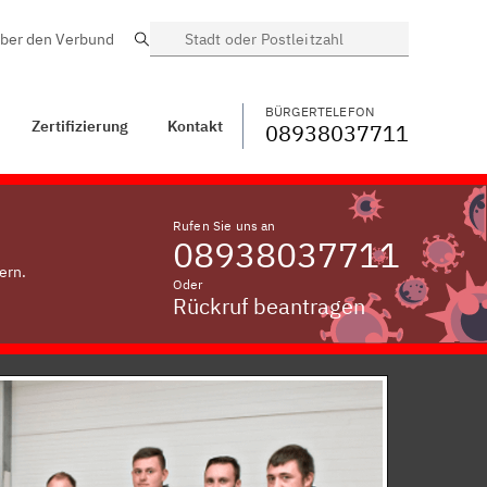
ber den Verbund
Suche
BÜRGERTELEFON
WECHSELN
08938037711
Kontakt
Laßbach
BÜRGERTELEFON
Zertifizierung
Kontakt
08938037711
Rufen Sie uns an
08938037711
ern.
Oder
Rückruf beantragen